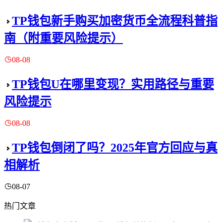
TP钱包新手购买加密货币全流程科普指
南（附重要风险提示）
08-08
TP钱包U在哪里变现？实用路径与重要
风险提示
08-08
TP钱包倒闭了吗？2025年官方回应与真
相解析
08-07
热门文章