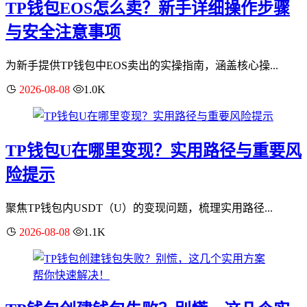
TP钱包EOS怎么卖？新手详细操作步骤
与安全注意事项
为新手提供TP钱包中EOS卖出的实操指南，涵盖核心操...
2026-08-08
1.0K
TP钱包U在哪里变现？实用路径与重要风
险提示
聚焦TP钱包内USDT（U）的变现问题，梳理实用路径...
2026-08-08
1.1K