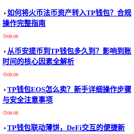
如何将火币法币资产转入TP钱包？合规
操作完整指南
08-08
从币安提币到TP钱包多久到？影响到账
时间的核心因素全解析
08-08
TP钱包EOS怎么卖？新手详细操作步骤
与安全注意事项
08-08
TP钱包联动薄饼，DeFi交互的便捷新