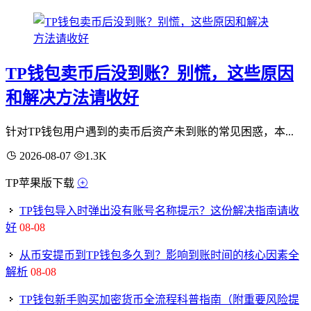
TP钱包卖币后没到账？别慌，这些原因
和解决方法请收好
针对TP钱包用户遇到的卖币后资产未到账的常见困惑，本...
2026-08-07
1.3K
TP苹果版下载
TP钱包导入时弹出没有账号名称提示？这份解决指南请收
好
08-08
从币安提币到TP钱包多久到？影响到账时间的核心因素全
解析
08-08
TP钱包新手购买加密货币全流程科普指南（附重要风险提