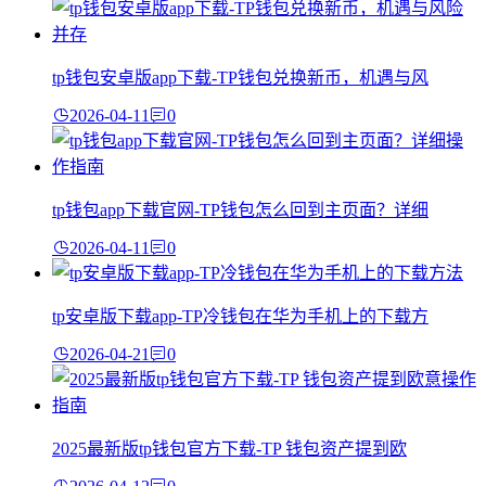
tp钱包安卓版app下载-TP钱包兑换新币，机遇与风
2026-04-11
0
tp钱包app下载官网-TP钱包怎么回到主页面？详细
2026-04-11
0
tp安卓版下载app-TP冷钱包在华为手机上的下载方
2026-04-21
0
2025最新版tp钱包官方下载-TP 钱包资产提到欧