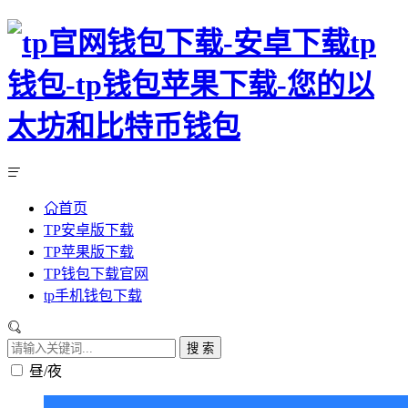
首页
TP安卓版下载
TP苹果版下载
TP钱包下载官网
tp手机钱包下载
搜 索
昼/夜