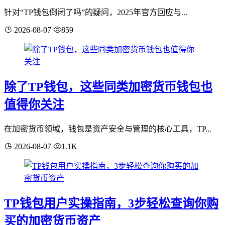
针对“TP钱包倒闭了吗”的疑问，2025年官方回应与...
2026-08-07
859
除了TP钱包，这些同类加密货币钱包也
值得你关注
在加密货币领域，钱包是资产安全与管理的核心工具，TP...
2026-08-07
1.1K
TP钱包用户实操指南，3步轻松查询你购
买的加密货币资产