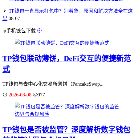
TP钱包一直显示打包中？别着急，原因和解决方法全在这
里
08-07
tp手机钱包下载
TP钱包联动薄饼，DeFi交互的便捷新范
式
TP钱包与去中心化交易所薄饼（PancakeSwap...
2026-08-08
977
TP钱包是否被监管？深度解析数字钱包