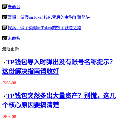
未命名
警惕！做假imToken钱包背后的金融诈骗陷阱
探索，做个类似imToken的数字钱包之路
未命名
最近更新
TP钱包导入时弹出没有账号名称提示？
这份解决指南请收好
08-08
TP钱包突然多出大量资产？别慌，这几
个核心原因要搞清楚
08-08