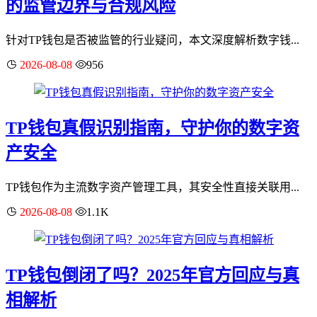
的监管边界与合规风险
针对TP钱包是否被监管的行业疑问，本文深度解析数字钱...
2026-08-08
956
TP钱包真假识别指南，守护你的数字资
产安全
TP钱包作为主流数字资产管理工具，其安全性直接关联用...
2026-08-08
1.1K
TP钱包倒闭了吗？2025年官方回应与真
相解析