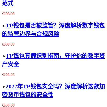
范式
08-08
TP钱包是否被监管？深度解析数字钱包
的监管边界与合规风险
08-08
TP钱包真假识别指南，守护你的数字资
产安全
08-08
2022年TP钱包安全吗？深度解析这款加
密货币钱包的安全性
08-08