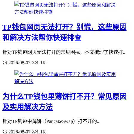
TP钱包网页无法打开？别慌，这些原因
和解决方法帮你快速排查
针对TP钱包网页无法打开的常见困扰，本文梳理了快速排...
2026-08-07
1.1K
为什么TP钱包里薄饼打不开？常见原因
及实用解决方法
针对TP钱包中薄饼（PancakeSwap）打不开的...
2026-08-07
1.1K