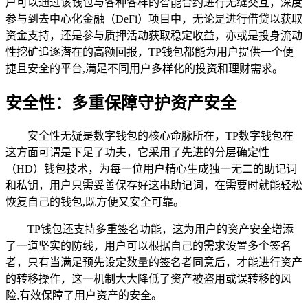
户可以通过该钱包与各种各样的智能合约进行无缝交互，深度
参与到去中心化金融（DeFi）项目中，无论是进行借贷以获取
资金支持，还是参与质押活动获取稳定收益，亦或是投身流动
性挖矿追逐潜在的高额回报，TP钱包都能为用户提供一个便
捷且安全的平台,满足不同用户多样化的投资和理财需求。
安全性：多重保障守护资产安全
安全性无疑是数字钱包的核心命脉所在，TP数字钱包在
这方面可谓是下足了功夫，它采用了先进的分层确定性
（HD）钱包技术，为每一位用户精心生成独一无二的助记词
和私钥，用户只需妥善保存好这串助记词，在需要时就能轻松
恢复自己的钱包,既方便又安全可靠。
TP钱包还支持多重签名功能，这为用户的资产安全增添
了一道坚实的防线，用户可以根据自己的需求设置多个签名
者，只有当满足预先设定数量的签名者同意后，才能进行资产
的转移操作，这一机制大大降低了资产被盗用或误转移的风
险,有效保障了用户资产的安全。