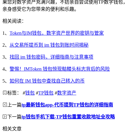
果您对数字资产充满兴趣，不妨亲自尝试使用TP数字钱包，
亲身感受它为您带来的便利和乐趣。
相关阅读：
1、
Token与IM钱包，数字资产世界的密钥与管家
2、
从交易所提币到 im 钱包到账时间揭秘
3、
找回 im 钱包密码，详细指南与注意事项
4、
警惕！IMToken 钱包惊现骷髅头标志背后的风险
5、
如何在 IM 钱包中查找自己转入的币
标签：
#
钱包
#
TP钱包
#
数字资产
上一篇
tp最新钱包app-代币提到TP钱包的详细指南
下一篇
tp钱包手机下载-TP钱包重置收款地址全攻略
相关文章