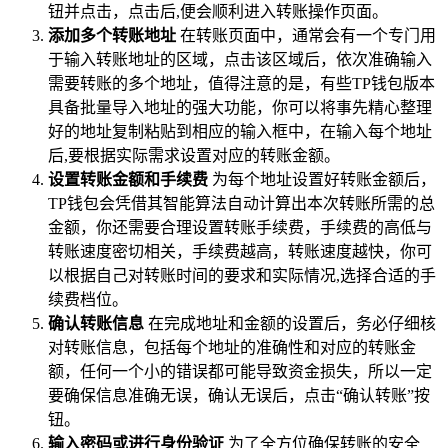
钮并点击，点击后,便会顺利进入转账操作页面。
添加多个转账地址
在转账页面中，通常会有一个专门用
于输入转账地址的区域，点击该区域后，依次准确输入
需要转账的多个地址，值得注意的是，有些TP钱包版本
具备批量导入地址的强大功能，你可以将事先精心整理
好的地址复制粘贴到相应的输入框中，在输入每个地址
后,要根据实际需求设置对应的转账金额。
设置转账金额和手续费
为每个地址设置好转账金额后，
TP钱包会凭借其智能算法自动计算出本次转账所需的总
金额，你还需要合理设置转账手续费，手续费的高低与
转账速度密切相关，手续费越高，转账速度越快，你可
以根据自己对转账时间的要求和实际情况,选择合适的手
续费档位。
确认转账信息
在完成地址和金额的设置后，务必仔细核
对转账信息，包括每个地址的准确性和对应的转账金
额，任何一个小的错误都可能导致资金损失，所以一定
要确保信息准确无误，确认无误后，点击“确认转账”按
钮。
输入密码或进行身份验证
为了全方位确保转账的安全