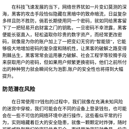
在科技飞速发展的当下，网络世界犹如一片变幻莫测的深
海，黑客的攻击手段恰似隐藏在黑暗中的致命暗流，日益复杂
多样且防不胜防，倘若长期使用同一个密码，就如同给黑客留
下了一把轻易开启财富之门的钥匙，一旦密码不幸泄露，黑客
便能长驱直入，轻松盗取你珍贵的数字资产，而经常更改密
码，就像是为你的账户加上了一把变幻无穷的“智能锁”，它能
够极大地增加密码的复杂度和随机性，让黑客的破解之路变得
荆棘丛生，黑客常常会运用暴力破解、社会工程学等狡猾手段
来获取用户的密码，但如果用户频繁更换密码，他们之前所付
出的种种努力就会瞬间化为泡影,账户的安全性也将得到大幅
提升。
防范潜在风险
在日常使用TP钱包的过程中，我们就像在充满未知风险
的迷宫中穿梭，我们可能会在不同的设备上登录钱包，也可能
会在一些不可信的网络环境中进行操作，这些看似平常的行
为，实则暗藏着巨大的安全隐患，就像一颗颗定时炸弹，随时