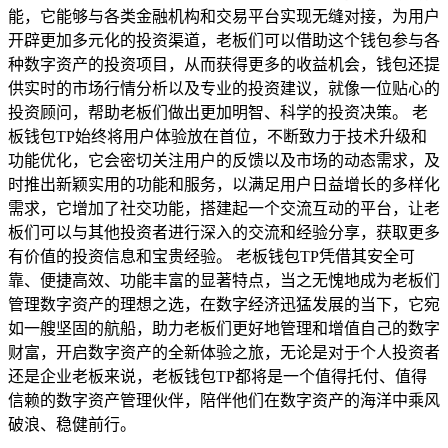
能，它能够与各类金融机构和交易平台实现无缝对接，为用户
开辟更加多元化的投资渠道，老板们可以借助这个钱包参与各
种数字资产的投资项目，从而获得更多的收益机会，钱包还提
供实时的市场行情分析以及专业的投资建议，就像一位贴心的
投资顾问，帮助老板们做出更加明智、科学的投资决策。 老
板钱包TP始终将用户体验放在首位，不断致力于技术升级和
功能优化，它会密切关注用户的反馈以及市场的动态需求，及
时推出新颖实用的功能和服务，以满足用户日益增长的多样化
需求，它增加了社交功能，搭建起一个交流互动的平台，让老
板们可以与其他投资者进行深入的交流和经验分享，获取更多
有价值的投资信息和宝贵经验。 老板钱包TP凭借其安全可
靠、便捷高效、功能丰富的显著特点，当之无愧地成为老板们
管理数字资产的理想之选，在数字经济迅猛发展的当下，它宛
如一艘坚固的航船，助力老板们更好地管理和增值自己的数字
财富，开启数字资产的全新体验之旅，无论是对于个人投资者
还是企业老板来说，老板钱包TP都将是一个值得托付、值得
信赖的数字资产管理伙伴，陪伴他们在数字资产的海洋中乘风
破浪、稳健前行。