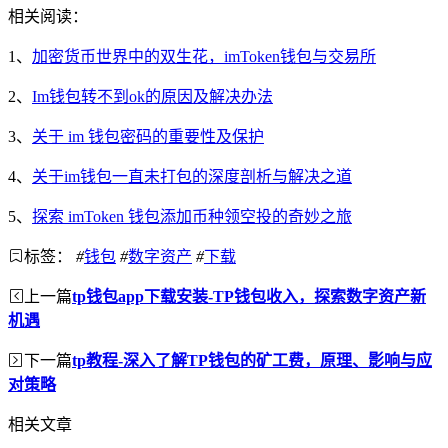
相关阅读：
1、
加密货币世界中的双生花，imToken钱包与交易所
2、
Im钱包转不到ok的原因及解决办法
3、
关于 im 钱包密码的重要性及保护
4、
关于im钱包一直未打包的深度剖析与解决之道
5、
探索 imToken 钱包添加币种领空投的奇妙之旅
标签：
#
钱包
#
数字资产
#
下载
上一篇
tp钱包app下载安装-TP钱包收入，探索数字资产新
机遇
下一篇
tp教程-深入了解TP钱包的矿工费，原理、影响与应
对策略
相关文章