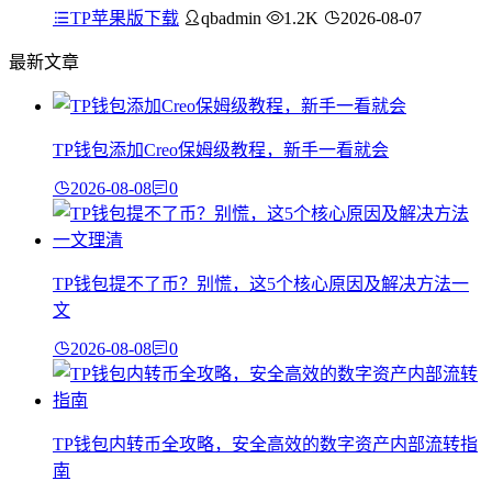
TP苹果版下载
qbadmin
1.2K
2026-08-07
最新文章
TP钱包添加Creo保姆级教程，新手一看就会
2026-08-08
0
TP钱包提不了币？别慌，这5个核心原因及解决方法一
文
2026-08-08
0
TP钱包内转币全攻略，安全高效的数字资产内部流转指
南