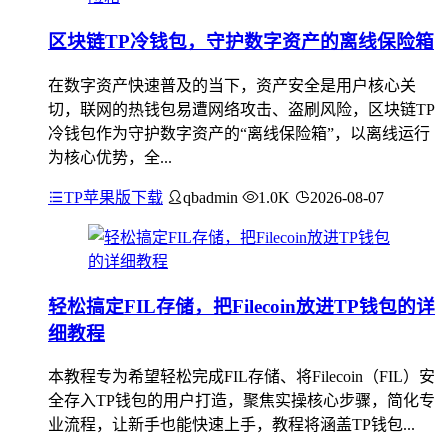
区块链TP冷钱包，守护数字资产的离线保险箱
在数字资产快速普及的当下，资产安全是用户核心关
切，联网的热钱包易遭网络攻击、盗刷风险，区块链TP
冷钱包作为守护数字资产的“离线保险箱”，以离线运行
为核心优势，全...
TP苹果版下载
qbadmin
1.0K
2026-08-07
轻松搞定FIL存储，把Filecoin放进TP钱包的详
细教程
本教程专为希望轻松完成FIL存储、将Filecoin（FIL）安
全存入TP钱包的用户打造，聚焦实操核心步骤，简化专
业流程，让新手也能快速上手，教程将涵盖TP钱包...