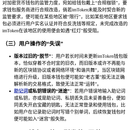
对加密货币钱包的监管力度，宛如给钱包戴上“合规枷锁”，要
求钱包服务商进行合规改造，倘若imToken未能及时契合新的
监管要求，便可能在某些地区被“限行”，比如某些地区要求钱
包必须进行用户实名认证并符合反洗钱等规定，未完成改造的
imToken在该地区的使用便会如遇“红灯”般受阻。
（三）用户操作的“失误”
版本过旧的“脱节”
：用户若长时间未更新imToken钱包版
本，恰似穿着不合时宜的旧衣，而旧版本或许不再能与
新的区块链协议或者网络环境“和谐共舞”，当区块链网
络进行升级，旧版本钱包便可能如“老古董”般无法正确
解析新的交易格式，致使无法正常“运转”。
助记词
或私钥错误的“迷途”
：若用户错误地输入助记词
或私钥，亦或是助记词、私钥丢失且未妥善备份，便如
同丢失开启宝藏的钥匙，无法正常登录和使用钱包，比
如用户在记录助记词时写错个别单词，后续恢复钱包时
便可能如入“迷宫”般失败。