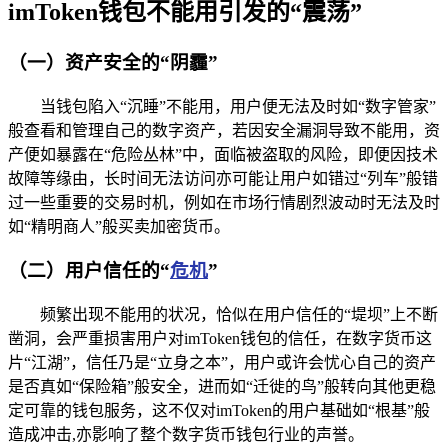
imToken钱包不能用引发的“震荡”
（一）资产安全的“阴霾”
当钱包陷入“沉睡”不能用，用户便无法及时如“数字管家”
般查看和管理自己的数字资产，若因安全漏洞导致不能用，资
产便如暴露在“危险丛林”中，面临被盗取的风险，即便因技术
故障等缘由，长时间无法访问亦可能让用户如错过“列车”般错
过一些重要的交易时机，例如在市场行情剧烈波动时无法及时
如“精明商人”般买卖加密货币。
（二）用户信任的“
危机
”
频繁出现不能用的状况，恰似在用户信任的“堤坝”上不断
凿洞，会严重损害用户对imToken钱包的信任，在数字货币这
片“江湖”，信任乃是“立身之本”，用户或许会忧心自己的资产
是否真如“保险箱”般安全，进而如“迁徙的鸟”般转向其他更稳
定可靠的钱包服务，这不仅对imToken的用户基础如“根基”般
造成冲击,亦影响了整个数字货币钱包行业的声誉。