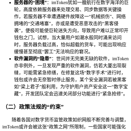
服务器的“困境”
：imToken犹如一艘航行在数字海洋的巨
轮，高度依赖服务器来处理交易、同步数据等关键操
作，若服务器不幸遭遇硬件故障这一“机械损伤”、网络
拥堵的“交通堵塞”，亦或是遭受恶意攻击的“黑客侵
袭”，便极可能使巨轮迷失方向，导致用户难以正常叩开
钱包之门，试想，当大量用户如潮水般同时涌来访问
时，服务器负载过高，恰似超载的货车，可能出现响应
缓慢甚至彻底“罢工”无法响应的窘况。
软件漏洞的“隐患”
：世间并无完美无缺的软件，imToken
亦非例外，一旦发现严重的软件漏洞，仿若大厦出现裂
缝，可能需紧急修缮，在修复这场“数字手术”进行时，
钱包或许会无奈暂时停止服务，某个安全漏洞若被黑客
如“梁上君子”般利用，为守护用户资产安全这一“数字宝
藏”，开发团队定会迅速关闭部分功能进行“紧急抢修”。
（二）政策法规的“约束”
随着各国对数字货币监管政策如织网般不断完善与调整，
imToken或许会被这张“政策之网”所限制，一些国家可能强化