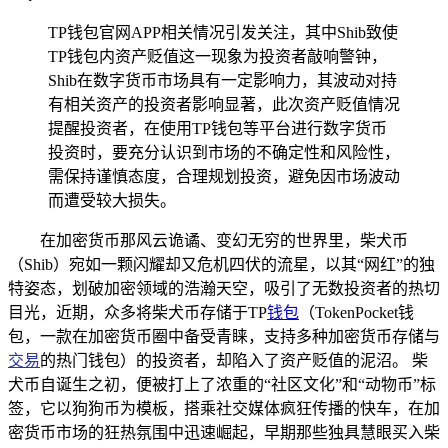
TP钱包官网APP相关情况引发关注，其中Shib致使
TP钱包内资产贬值这一现象为投资者敲响警钟，
Shib在数字货币市场具有一定影响力，其波动对持
有相关资产的投资者影响显著，此次资产贬值情况
提醒投资者，在使用TP钱包等平台进行数字货币
投资时，要充分认识到市场的不确定性和风险性，
需保持谨慎态度，合理规划投资，避免因市场波动
而遭受较大损失。
在加密货币那风云诡谲、变幻无穷的世界里，柴犬币
（Shib）宛如一颗闪耀却又危机四伏的流星，以其“网红”的独
特姿态，划破加密领域的浩瀚天空，吸引了无数投资者的热切
目光，近期，众多将柴犬币存储于TP
钱包
（TokenPocket钱
包，一款在加密货币圈中备受青睐，支持多种加密货币存储与
交易
的热门钱包）的投资者，却陷入了资产贬值的泥沼。 柴
犬币自诞生之初，便被打上了浓重的“社区文化”和“动物币”标
签，它以狗狗币为模板，搭乘社交媒体疯狂传播的快车，在加
密货币市场的狂热氛围中迅速崛起，早期那些独具慧眼买入柴