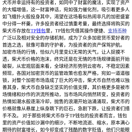
犬币并幸运持有的投资者，如同中了财富的魔法，实现了资产
的大幅增值，这一财富神话，宛如强力催化剂，吸引着更多人
如飞蛾扑火般投身其中，渴望在这场看似热闹非凡的加密盛宴
中分得一杯羹，许多投资者经过慎重考量，最终选择将购买的
柴犬币存放在
TP钱包
里，TP钱包凭借其操作便捷、
支持币种
广泛以及相对安全的存储机制，成为了众多加密货币爱好者的
首选之选，就像可靠的守护者，为投资者的资产保驾护航。
加密市场的行情，恰似六月里变幻无常的天气，让人捉摸不
透，柴犬币价格的泡沫，终究还是在无情的市场规律面前开始
破裂，从宏观层面来看，全球经济形势阴云密布，不稳定因素
频现，各国对加密货币的监管政策也愈发严格，宛如一道道枷
锁，对整个加密市场造成了巨大的冲击，柴犬币自然也难以独
善其身，柴犬币自身缺乏坚实的价值支撑，其价格更多是被市
场情绪和炒作的洪流所推动，当市场风向悄然转变，投资者的
热情如潮水般逐渐冷却，抛售的浪潮开始汹涌涌现，柴犬币的
价格就像从悬崖上纵身跳下的巨石，急剧下跌，让投资者们措
手不及。 对于那些将柴犬币存于TP钱包的投资者而言，钱包
里的资产价值如沙漏中的细沙，不断地流逝、缩水，原本满心
期待的财富增长，如今却变成了残酷的数字贬值，他们只能眼