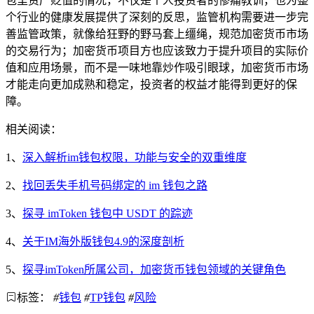
包里资产贬值的情况，不仅是个人投资者的惨痛教训，也为整
个行业的健康发展提供了深刻的反思，监管机构需要进一步完
善监管政策，就像给狂野的野马套上缰绳，规范加密货币市场
的交易行为；加密货币项目方也应该致力于提升项目的实际价
值和应用场景，而不是一味地靠炒作吸引眼球，加密货币市场
才能走向更加成熟和稳定，投资者的权益才能得到更好的保
障。
相关阅读：
1、
深入解析im钱包权限，功能与安全的双重维度
2、
找回丢失手机号码绑定的 im 钱包之路
3、
探寻 imToken 钱包中 USDT 的踪迹
4、
关于IM海外版钱包4.9的深度剖析
5、
探寻imToken所属公司，加密货币钱包领域的关键角色
标签：
#
钱包
#
TP钱包
#
风险