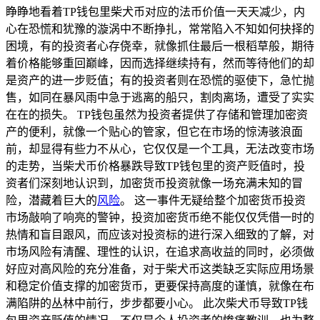
睁睁地看着TP钱包里柴犬币对应的法币价值一天天减少，内
心在恐慌和犹豫的漩涡中不断挣扎，常常陷入不知如何抉择的
困境，有的投资者心存侥幸，就像抓住最后一根稻草般，期待
着价格能够重回巅峰，因而选择继续持有，然而等待他们的却
是资产的进一步贬值；有的投资者则在恐慌的驱使下，急忙抛
售，如同在暴风雨中急于逃离的船只，割肉离场，遭受了实实
在在的损失。 TP钱包虽然为投资者提供了存储和管理加密资
产的便利，就像一个贴心的管家，但它在市场的惊涛骇浪面
前，却显得有些力不从心，它仅仅是一个工具，无法改变市场
的走势，当柴犬币价格暴跌导致TP钱包里的资产贬值时，投
资者们深刻地认识到，加密货币投资就像一场充满未知的冒
险，潜藏着巨大的
风险
。 这一事件无疑给整个加密货币投资
市场敲响了响亮的警钟，投资加密货币绝不能仅仅凭借一时的
热情和盲目跟风，而应该对投资标的进行深入细致的了解，对
市场风险有清醒、理性的认识，在追求高收益的同时，必须做
好应对高风险的充分准备，对于柴犬币这类缺乏实际应用场景
和稳定价值支撑的加密货币，更要保持高度的谨慎，就像在布
满陷阱的丛林中前行，步步都要小心。 此次柴犬币导致TP钱