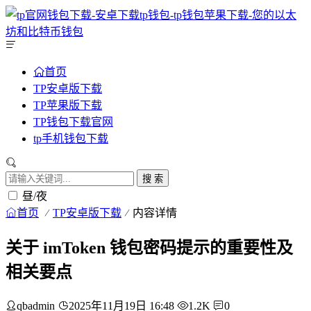
首页
TP安卓版下载
TP苹果版下载
TP钱包下载官网
tp手机钱包下载
搜 索
昼/夜
首页
TP安卓版下载
内容详情
关于 imToken 钱包密码提示的重要性及
相关要点
qbadmin
2025年11月19日 16:48
1.2K
0