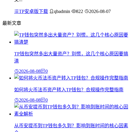
TP安卓版下载
qbadmin
822
2026-08-07
最新文章
TP钱包突然多出大量资产？别慌，这几个核心原因要搞
清
2026-08-08
0
如何将火币法币资产转入TP钱包？合规操作完整指南
2026-08-08
0
从币安提币到TP钱包多久到？影响到账时间的核心因素