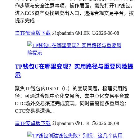
作步骤与安全注意事项，操作层面，需先打开TP钱包，
进入EOS资产页找到卖出入口，选择合规交易平台，按
提示完成...
TP安卓版下载
qbadmin
1.0K
2026-08-08
TP钱包U在哪里变现？实用路径与重要风险提
示
聚焦TP钱包内USDT（U）的变现问题，梳理实用路
径：可通过合规中心化交易所、去中心化交易平台或
OTC场外交易渠道完成变现，同时需警惕多重风险：
OTC交易易遭遇...
TP安卓版下载
qbadmin
1.1K
2026-08-08