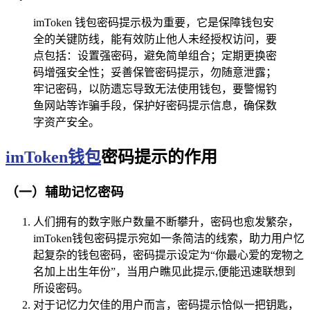
imToken 钱包密码提示极为重要，它是保障钱包安
全的关键防线，能有效防止他人未经授权访问，要
点包括：设置强密码，避免简单组合；定期更换密
码增强安全性；妥善保管密码提示，勿随意泄露；
牢记密码，以防遗忘导致无法使用钱包，要警惕钓
鱼网站等诈骗手段，保护好密码提示信息，确保数
字资产安全。
imToken钱包
密码提示的作用
（一）辅助记忆密码
人们拥有的数字账户数量不断攀升，密码也愈发繁杂，
imToken钱包密码提示宛如一条简洁的线索，助力用户忆
起复杂的钱包密码，密码提示设定为“你最心爱的宠物之
名加上出生年份”，当用户瞧见此提示,便能迅速联想到
所设密码。
对于记忆力欠佳的用户而言，密码提示恰似一把钥匙，