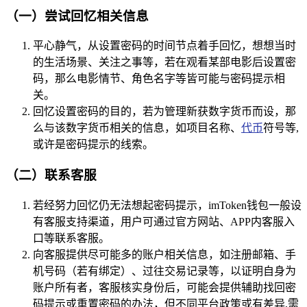
（一）尝试回忆相关信息
平心静气，从设置密码的时间节点着手回忆，想想当时
的生活场景、关注之事等，若在观看某部电影后设置密
码，那么电影情节、角色名字等皆可能与密码提示相
关。
回忆设置密码的目的，若为管理新获数字货币而设，那
么与该数字货币相关的信息，如项目名称、
代币
符号等,
或许是密码提示的线索。
（二）联系客服
若经努力回忆仍无法想起密码提示，imToken钱包一般设
有客服支持渠道，用户可通过官方网站、APP内客服入
口等联系客服。
向客服提供尽可能多的账户相关信息，如注册邮箱、手
机号码（若有绑定）、过往交易记录等，以证明自身为
账户所有者，客服核实身份后，可能会提供辅助找回密
码提示或重置密码的办法，但不同平台政策或有差异,需