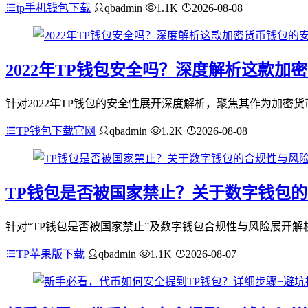
tp手机钱包下载
qbadmin
1.1K
2026-08-08
2022年TP钱包安全吗？深度解析这款加
针对2022年TP钱包的安全性展开深度解析，聚焦其作为加密货
TP钱包下载官网
qbadmin
1.2K
2026-08-08
TP钱包是否被国家禁止？关于数字钱包
针对“TP钱包是否被国家禁止”及数字钱包合规性与风险展开解
TP苹果版下载
qbadmin
1.1K
2026-08-07