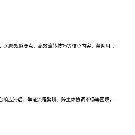
风险规避要点、高效流转技巧等核心内容，帮助用...
响应滞后、举证流程繁琐、跨主体协调不畅等困境，...