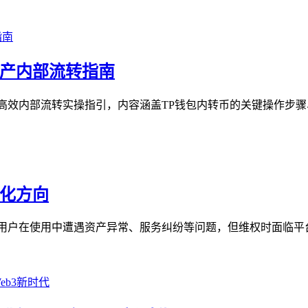
资产内部流转指南
高效内部流转实操指引，内容涵盖TP钱包内转币的关键操作步骤、
优化方向
用户在使用中遭遇资产异常、服务纠纷等问题，但维权时面临平台