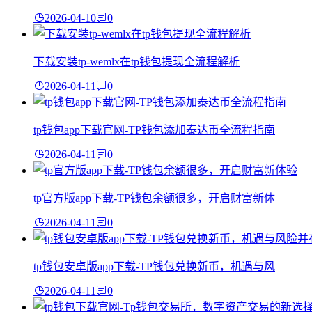
2026-04-10
0
下载安装tp-wemlx在tp钱包提现全流程解析
2026-04-11
0
tp钱包app下载官网-TP钱包添加泰达币全流程指南
2026-04-11
0
tp官方版app下载-TP钱包余额很多，开启财富新体
2026-04-11
0
tp钱包安卓版app下载-TP钱包兑换新币，机遇与风
2026-04-11
0