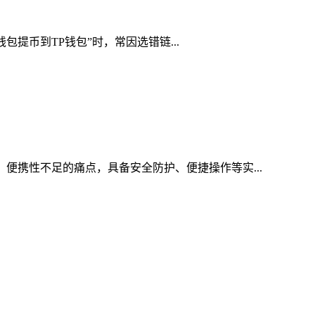
包提币到TP钱包”时，常因选错链...
便携性不足的痛点，具备安全防护、便捷操作等实...