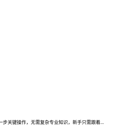
步关键操作，无需复杂专业知识，新手只需跟着...