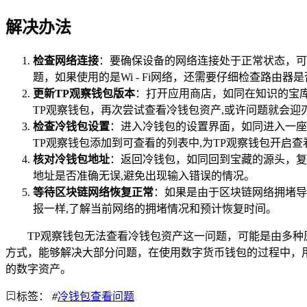
解决办法
检查网络连接
：要确保设备的网络连接处于正常状态，可以尝
题，如果使用的是Wi - Fi网络，还需要仔细检查路由
更新TP观察钱包版本
：打开应用商店，如同在知识的宝
TP观察钱包，再次尝试查看冷钱包资产,或许问题就会迎
检查冷钱包设置
：进入冷钱包的设置界面，如同进入一座
TP观察钱包添加到可查看的列表中,为TP观察钱包开启
核对冷钱包地址
：返回冷钱包，如同回到宝藏的源头，复
地址是否准确无误,避免出现输入错误的情况。
等待区块链网络恢复正常
：如果是由于区块链网络拥堵导
报一样,了解当前网络的拥堵情况和预计恢复时间。
TP观察钱包无法查看冷钱包资产这一问题，可能是由多
方式，能够解决大部分问题，在使用数字货币钱包的过程中，
的数字资产。
标签：
#
冷钱包查看问题