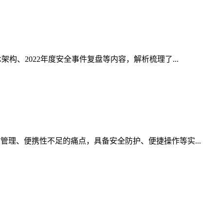
构、2022年度安全事件复盘等内容，解析梳理了...
管理、便携性不足的痛点，具备安全防护、便捷操作等实...