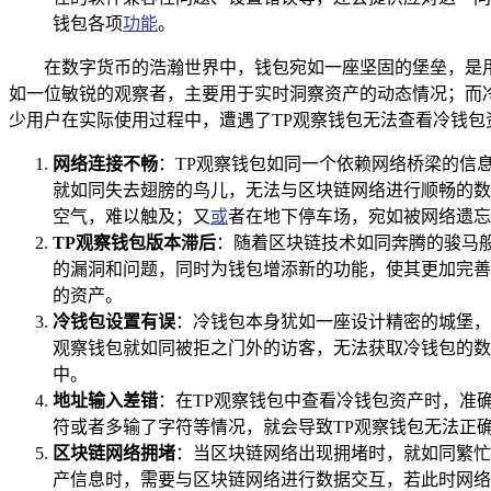
钱包各项
功能
。
在数字货币的浩瀚世界中，钱包宛如一座坚固的堡垒，是用户
如一位敏锐的观察者，主要用于实时洞察资产的动态情况；而
少用户在实际使用过程中，遭遇了TP观察钱包无法查看冷钱包
网络连接不畅
：TP观察钱包如同一个依赖网络桥梁的信
就如同失去翅膀的鸟儿，无法与区块链网络进行顺畅的数
空气，难以触及；又
或
者在地下停车场，宛如被网络遗忘
TP观察钱包版本滞后
：随着区块链技术如同奔腾的骏马
的漏洞和问题，同时为钱包增添新的功能，使其更加完善
的资产。
冷钱包设置有误
：冷钱包本身犹如一座设计精密的城堡，
观察钱包就如同被拒之门外的访客，无法获取冷钱包的数
中。
地址输入差错
：在TP观察钱包中查看冷钱包资产时，准
符或者多输了字符等情况，就会导致TP观察钱包无法正
区块链网络拥堵
：当区块链网络出现拥堵时，就如同繁忙
产信息时，需要与区块链网络进行数据交互，若此时网络