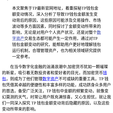
本文聚焦于TP最新官网地址，着重探秘TP钱包金
额变动情况，深入分析了导致TP钱包金额发生变
动背后的原因，这些原因可能涉及交易操作、市场
波动等多方面因素，同时探讨了金额变动所带来的
影响，无论是对用户个人资产状况，还是对整个
数
字资产
交易生态都可能产生一定作用，通过对TP
钱包金额变动的研究，能帮助用户更好地理解钱包
运行机制，合理管理资产，也为相关领域研究提供
一定参考。
在当今数字化金融的汹涌浪潮中,加密货币犹如一颗璀璨
的新星，吸引着无数投资者和爱好者的目光，而加密货币
钱
包
，则成为了他们管理
数字资产
不可或缺的重要工具，TP 钱
包凭借其卓越的便捷性和丰富多样的功能，成功跻身众多用户
的首选，备受广泛关注，TP 钱包中金额的频繁变动，就像变
幻莫测的天气，时常让用户既充满惊喜，又心生担忧，就让我
们一同深入探究 TP 钱包金额变动背后隐藏的原因，以及这些
变动所带来的影响。